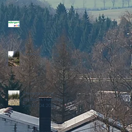
Erzieher (m/w/d)
dringend gesucht
Brennholzbestellung
Neuverpachtung
Jagdbezirk Hallschlag I
zum 01.04.2022