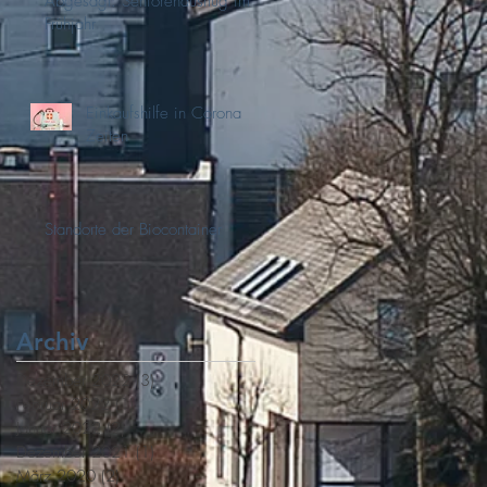
Abgesagt: Seniorenausflug im
Frühjahr
Einkaufshilfe in Corona
Zeiten
Standorte der Biocontainer
Archiv
Dezember 2022
(3)
3 Beiträge
Februar 2022
(1)
1 Beitrag
Januar 2022
(2)
2 Beiträge
Dezember 2021
(1)
1 Beitrag
März 2020
(2)
2 Beiträge