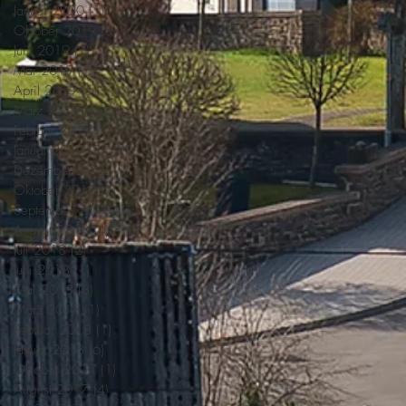
Januar 2020
(1)
1 Beitrag
Oktober 2019
(3)
3 Beiträge
Juni 2019
(1)
1 Beitrag
Mai 2019
(1)
1 Beitrag
April 2019
(1)
1 Beitrag
März 2019
(1)
1 Beitrag
Februar 2019
(1)
1 Beitrag
Januar 2019
(3)
3 Beiträge
Dezember 2018
(1)
1 Beitrag
Oktober 2018
(1)
1 Beitrag
September 2018
(1)
1 Beitrag
August 2018
(4)
4 Beiträge
Juli 2018
(2)
2 Beiträge
Juni 2018
(1)
1 Beitrag
Mai 2018
(3)
3 Beiträge
März 2018
(1)
1 Beitrag
Februar 2018
(1)
1 Beitrag
Januar 2018
(6)
6 Beiträge
Oktober 2017
(1)
1 Beitrag
August 2017
(4)
4 Beiträge