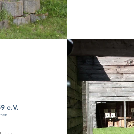
9 e.V.
chen