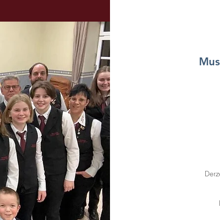
Mus
Derz