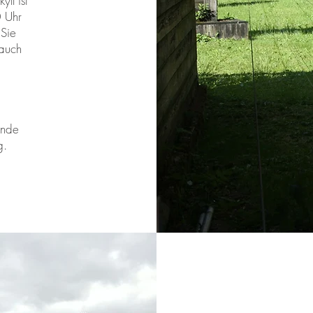
ll ist
0 Uhr
 Sie
 auch
ende
g.