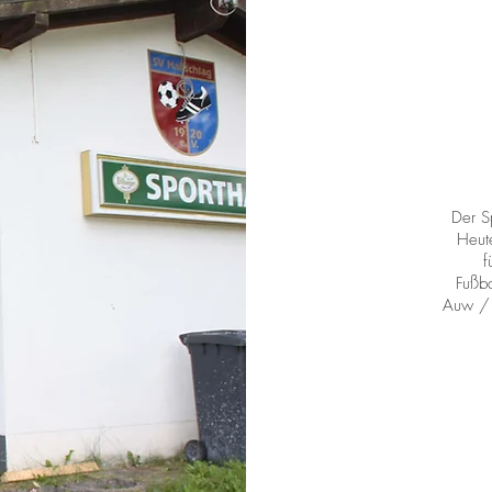
Der S
Heut
f
Fußba
Auw / 