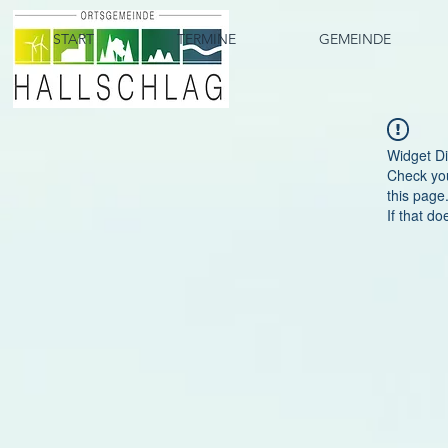
START
TERMINE
GEMEINDE
Widget Di
Check you
this page
If that do