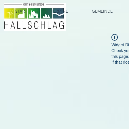
START
TERMINE
GEMEINDE
Widget Di
Check you
this page
If that do